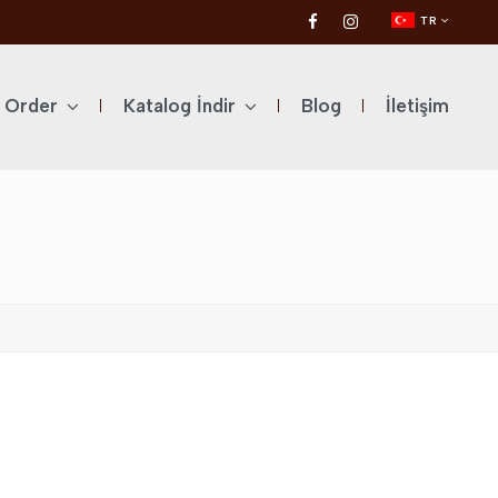
TR
l Order
Katalog İndir
Blog
İletişim