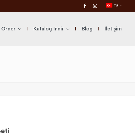
TR
l Order
Katalog İndir
Blog
İletişim
eti