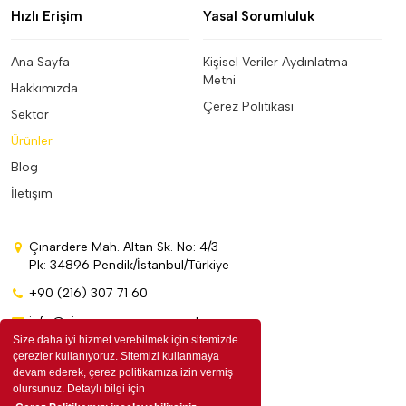
Hızlı Erişim
Yasal Sorumluluk
Ana Sayfa
Kişisel Veriler Aydınlatma
Metni
Hakkımızda
Çerez Politikası
Sektör
Ürünler
Blog
İletişim
Çınardere Mah. Altan Sk. No: 4/3
Pk: 34896 Pendik/İstanbul/Türkiye
+90 (216) 307 71 60
info@cinarpromosyon.com.tr
Size daha iyi hizmet verebilmek için sitemizde
çerezler kullanıyoruz. Sitemizi kullanmaya
devam ederek, çerez politikamıza izin vermiş
olursunuz. Detaylı bilgi için