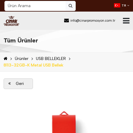
TR
info@cinarpromosyon.com.tr
Ana Sayfa
Tüm Ürünler
Hakkımızda
Ürünler
USB BELLEKLER
Sektör
8113-32GB-K Metal USB Bellek
Ürünler
Geri
Mail Order
Katalog İndir
Blog
İletişim