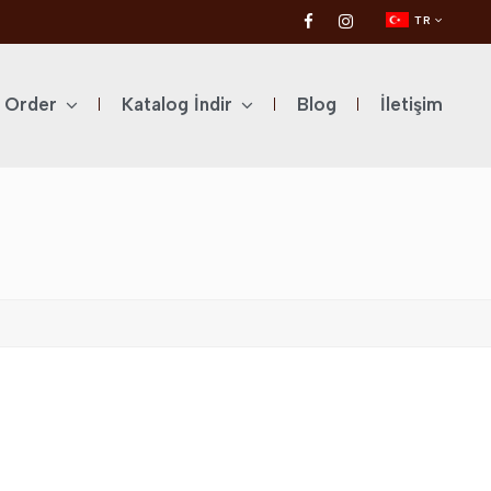
TR
l Order
Katalog İndir
Blog
İletişim