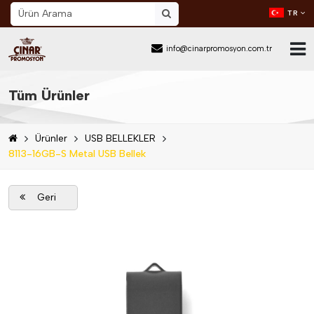
TR
info@cinarpromosyon.com.tr
Ana Sayfa
Tüm Ürünler
Hakkımızda
Ürünler
USB BELLEKLER
Sektör
8113-16GB-S Metal USB Bellek
Ürünler
Geri
Mail Order
Katalog İndir
Blog
İletişim