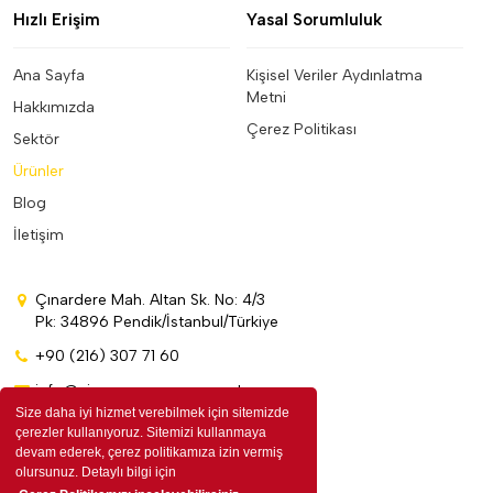
Hızlı Erişim
Yasal Sorumluluk
Ana Sayfa
Kişisel Veriler Aydınlatma
Metni
Hakkımızda
Çerez Politikası
Sektör
Ürünler
Blog
İletişim
Çınardere Mah. Altan Sk. No: 4/3
Pk: 34896 Pendik/İstanbul/Türkiye
+90 (216) 307 71 60
info@cinarpromosyon.com.tr
Size daha iyi hizmet verebilmek için sitemizde
çerezler kullanıyoruz. Sitemizi kullanmaya
devam ederek, çerez politikamıza izin vermiş
olursunuz. Detaylı bilgi için