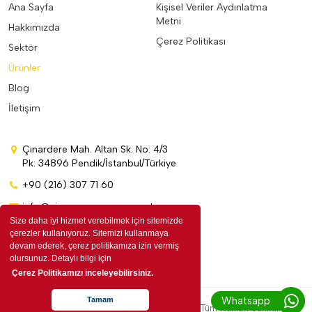
Ana Sayfa
Kişisel Veriler Aydınlatma
Metni
Hakkımızda
Çerez Politikası
Sektör
Ürünler
Blog
İletişim
Çınardere Mah. Altan Sk. No: 4/3
Pk: 34896 Pendik/İstanbul/Türkiye
+90 (216) 307 71 60
info@cinarpromosyon.com.tr
Size daha iyi hizmet verebilmek için sitemizde
çerezler kullanıyoruz. Sitemizi kullanmaya
devam ederek, çerez politikamıza izin vermiş
olursunuz. Detaylı bilgi için
Çerez Politikamızı inceleyebilirsiniz.
Whatsapp
Tamam
Copyright © 2026 by Çınar Promosyon. Tüm Hakları Saklıdır.