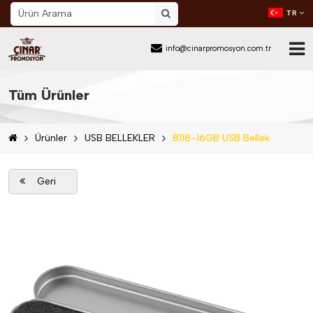
TR
info@cinarpromosyon.com.tr
Ana Sayfa
Tüm Ürünler
Hakkımızda
Ürünler
USB BELLEKLER
8118-16GB USB Bellek
Sektör
Ürünler
Geri
Mail Order
Katalog İndir
Blog
İletişim