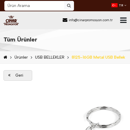
TR
info@cinarpromosyon.com.tr
Ana Sayfa
Tüm Ürünler
Hakkımızda
Ürünler
USB BELLEKLER
8125-16GB Metal USB Bellek
Sektör
Ürünler
Geri
Mail Order
Katalog İndir
Blog
İletişim