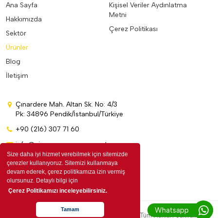
Ana Sayfa
Kişisel Veriler Aydınlatma
Metni
Hakkımızda
Çerez Politikası
Sektör
Ürünler
Blog
İletişim
Çınardere Mah. Altan Sk. No: 4/3
Pk: 34896 Pendik/İstanbul/Türkiye
+90 (216) 307 71 60
info@cinarpromosyon.com.tr
Size daha iyi hizmet verebilmek için sitemizde
çerezler kullanıyoruz. Sitemizi kullanmaya
devam ederek, çerez politikamıza izin vermiş
olursunuz. Detaylı bilgi için
Çerez Politikamızı inceleyebilirsiniz.
Whatsapp
Tamam
Copyright © 2026 by Çınar Promosyon. Tüm Hakları Saklıdır.