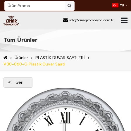
TR
info@cinarpromosyon.com.tr
Ana Sayfa
Tüm Ürünler
Hakkımızda
Ürünler
PLASTİK DUVAR SAATLERİ
Sektör
V30-860-G Plastik Duvar Saati
Ürünler
Geri
Mail Order
Katalog İndir
Blog
İletişim