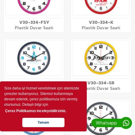
V30-334-FSY
V30-334-K
Plastik Duvar Saati
Plastik Duvar Saati
V30-334-L
V30-334-SR
Plastik Duvar Saati
Plastik Duvar Saati
Size daha iyi hizmet verebilmek için sitemizde
çerezler kullanıyoruz. Sitemizi kullanmaya
devam ederek, çerez politikamıza izin vermiş
olursunuz. Detaylı bilgi için
Çerez Politikamızı inceleyebilirsiniz.
Whatsapp
Tamam