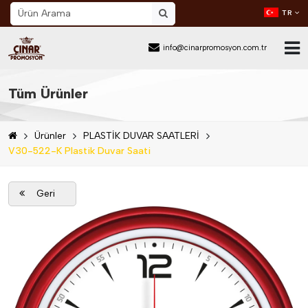
TR
info@cinarpromosyon.com.tr
Ana Sayfa
Tüm Ürünler
Hakkımızda
Ürünler
PLASTİK DUVAR SAATLERİ
Sektör
V30-522-K Plastik Duvar Saati
Ürünler
Geri
Mail Order
Katalog İndir
Blog
İletişim