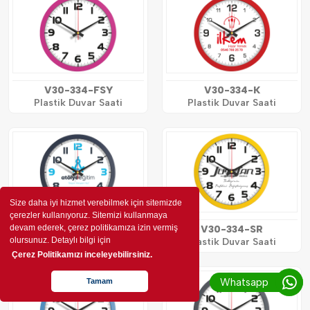
V30-334-FSY
V30-334-K
Plastik Duvar Saati
Plastik Duvar Saati
Size daha iyi hizmet verebilmek için sitemizde
çerezler kullanıyoruz. Sitemizi kullanmaya
devam ederek, çerez politikamıza izin vermiş
V30-334-L
V30-334-SR
olursunuz. Detaylı bilgi için
Plastik Duvar Saati
Plastik Duvar Saati
Çerez Politikamızı inceleyebilirsiniz.
Whatsapp
Tamam