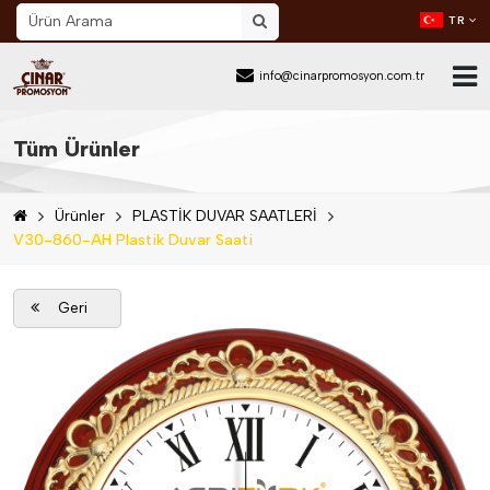
TR
info@cinarpromosyon.com.tr
Ana Sayfa
Tüm Ürünler
Hakkımızda
Ürünler
PLASTİK DUVAR SAATLERİ
Sektör
V30-860-AH Plastik Duvar Saati
Ürünler
Geri
Mail Order
Katalog İndir
Blog
İletişim