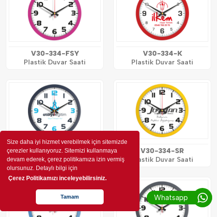
V30-334-FSY
V30-334-K
Plastik Duvar Saati
Plastik Duvar Saati
Size daha iyi hizmet verebilmek için sitemizde
V30-334-L
V30-334-SR
çerezler kullanıyoruz. Sitemizi kullanmaya
Plastik Duvar Saati
Plastik Duvar Saati
devam ederek, çerez politikamıza izin vermiş
olursunuz. Detaylı bilgi için
Çerez Politikamızı inceleyebilirsiniz.
Whatsapp
Tamam