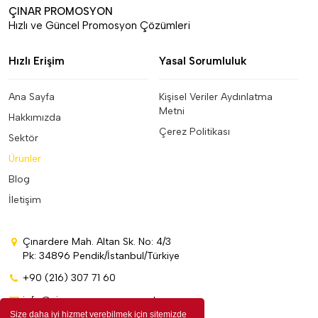
ÇINAR PROMOSYON
Hızlı ve Güncel Promosyon Çözümleri
Hızlı Erişim
Yasal Sorumluluk
Ana Sayfa
Kişisel Veriler Aydınlatma
Metni
Hakkımızda
Çerez Politikası
Sektör
Ürünler
Blog
İletişim
Çınardere Mah. Altan Sk. No: 4/3
Pk: 34896 Pendik/İstanbul/Türkiye
+90 (216) 307 71 60
info@cinarpromosyon.com.tr
Size daha iyi hizmet verebilmek için sitemizde