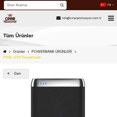
TR
info@cinarpromosyon.com.tr
Ana Sayfa
Tüm Ürünler
Hakkımızda
Ürünler
POWERBANK ÜRÜNLERİ
Sektör
PWB-490 Powerbank
Ürünler
Geri
Mail Order
Katalog İndir
Blog
İletişim