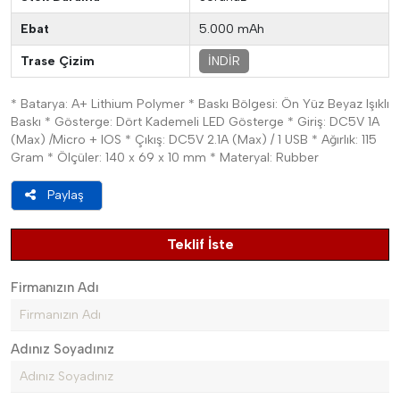
Ebat
5.000 mAh
Trase Çizim
İNDİR
* Batarya: A+ Lithium Polymer * Baskı Bölgesi: Ön Yüz Beyaz Işıklı
Baskı * Gösterge: Dört Kademeli LED Gösterge * Giriş: DC5V 1A
(Max) /Micro + IOS * Çıkış: DC5V 2.1A (Max) / 1 USB * Ağırlık: 115
Gram * Ölçüler: 140 x 69 x 10 mm * Materyal: Rubber
Paylaş
Teklif İste
Firmanızın Adı
Adınız Soyadınız