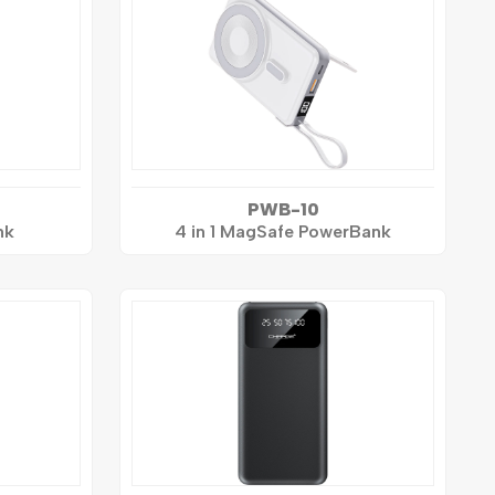
PWB-10
nk
4 in 1 MagSafe PowerBank