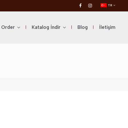
TR
l Order
Katalog İndir
Blog
İletişim