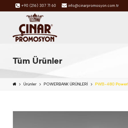
+90 (216) 307 71 60
info@cinarpromosyon.com.tr
Tüm Ürünler
Ürünler
POWERBANK ÜRÜNLERİ
PWB-480 Power