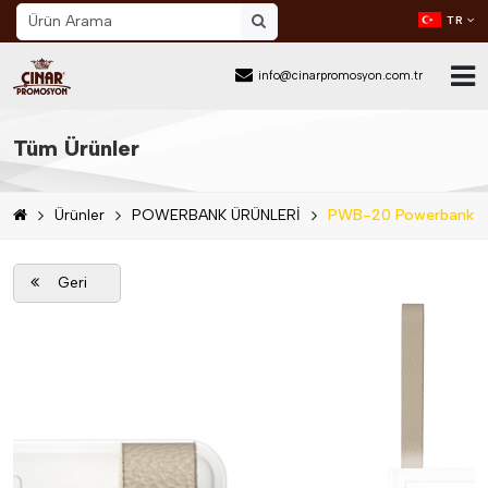
TR
info@cinarpromosyon.com.tr
Ana Sayfa
Tüm Ürünler
Hakkımızda
Ürünler
POWERBANK ÜRÜNLERİ
PWB-20 Powerbank
Sektör
Ürünler
Geri
Mail Order
Katalog İndir
Blog
İletişim