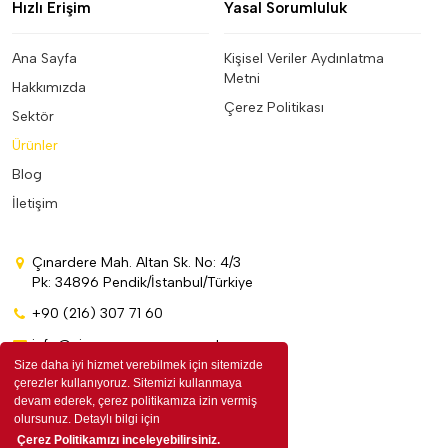
Hızlı Erişim
Yasal Sorumluluk
Ana Sayfa
Kişisel Veriler Aydınlatma
Metni
Hakkımızda
Çerez Politikası
Sektör
Ürünler
Blog
İletişim
Çınardere Mah. Altan Sk. No: 4/3
Pk: 34896 Pendik/İstanbul/Türkiye
+90 (216) 307 71 60
info@cinarpromosyon.com.tr
Size daha iyi hizmet verebilmek için sitemizde
çerezler kullanıyoruz. Sitemizi kullanmaya
devam ederek, çerez politikamıza izin vermiş
olursunuz. Detaylı bilgi için
Çerez Politikamızı inceleyebilirsiniz.