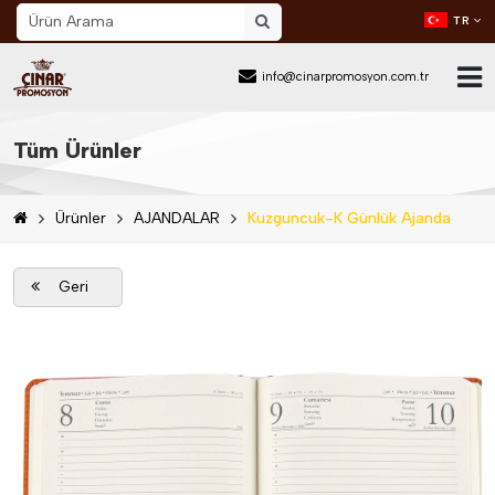
TR
info@cinarpromosyon.com.tr
Ana Sayfa
Tüm Ürünler
Hakkımızda
Ürünler
AJANDALAR
Kuzguncuk-K Günlük Ajanda
Sektör
Ürünler
Geri
Mail Order
Katalog İndir
Blog
İletişim