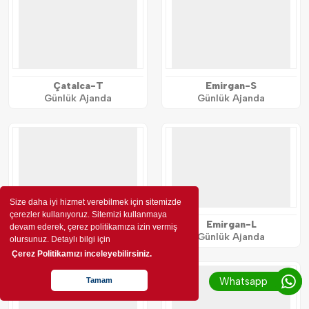
Çatalca-T
Emirgan-S
Günlük Ajanda
Günlük Ajanda
Size daha iyi hizmet verebilmek için sitemizde
çerezler kullanıyoruz. Sitemizi kullanmaya
Emirgan-K
Emirgan-L
devam ederek, çerez politikamıza izin vermiş
Günlük Ajanda
Günlük Ajanda
olursunuz. Detaylı bilgi için
Çerez Politikamızı inceleyebilirsiniz.
Whatsapp
Tamam