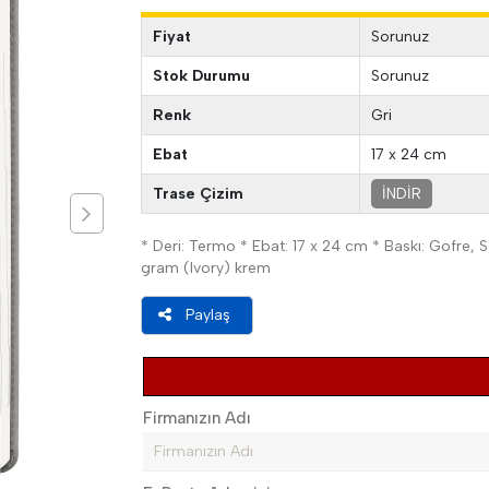
Fiyat
Sorunuz
Stok Durumu
Sorunuz
Renk
Gri
Ebat
17 x 24 cm
Trase Çizim
İNDİR
* Deri: Termo * Ebat: 17 x 24 cm * Baskı: Gofre, Se
gram (Ivory) krem
Paylaş
Firmanızın Adı