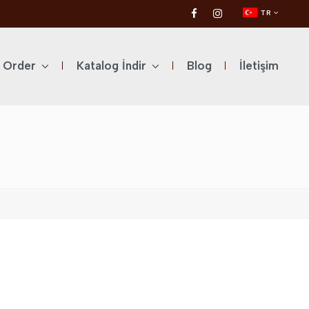
TR
l Order
Katalog İndir
Blog
İletişim