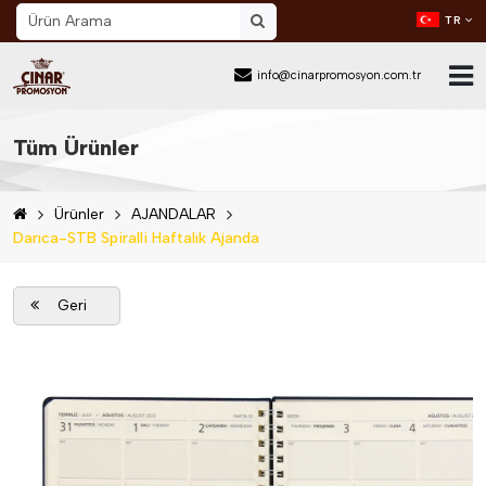
TR
info@cinarpromosyon.com.tr
Ana Sayfa
Tüm Ürünler
Hakkımızda
Ürünler
AJANDALAR
Sektör
Darıca-STB Spiralli Haftalık Ajanda
Ürünler
Geri
Mail Order
Katalog İndir
Blog
İletişim