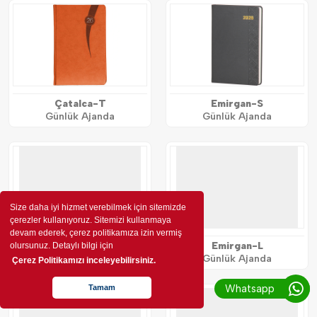
Çatalca-T
Emirgan-S
Günlük Ajanda
Günlük Ajanda
Size daha iyi hizmet verebilmek için sitemizde
çerezler kullanıyoruz. Sitemizi kullanmaya
devam ederek, çerez politikamıza izin vermiş
Emirgan-K
Emirgan-L
olursunuz. Detaylı bilgi için
Günlük Ajanda
Günlük Ajanda
Çerez Politikamızı inceleyebilirsiniz.
Whatsapp
Tamam