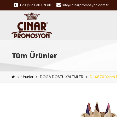
+90 (216) 307 71 60
info@cinarpromosyon.com.tr
Tüm Ürünler
Ürünler
DOĞA DOSTU KALEMLER
D-4870 Yarım 