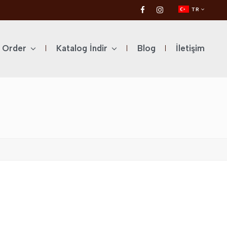
TR
l Order
Katalog İndir
Blog
İletişim