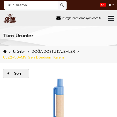
TR
info@cinarpromosyon.com.tr
Ana Sayfa
Tüm Ürünler
Hakkımızda
Ürünler
DOĞA DOSTU KALEMLER
Sektör
0522-50-MV Geri Dönüşüm Kalem
Ürünler
Geri
Mail Order
Katalog İndir
Blog
İletişim