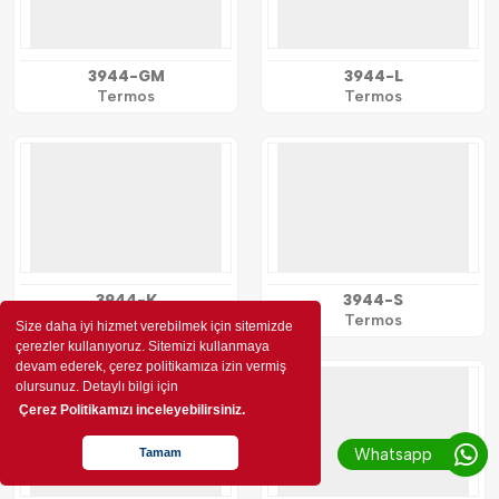
3944-GM
3944-L
Termos
Termos
3944-K
3944-S
Termos
Termos
Size daha iyi hizmet verebilmek için sitemizde
çerezler kullanıyoruz. Sitemizi kullanmaya
devam ederek, çerez politikamıza izin vermiş
olursunuz. Detaylı bilgi için
Çerez Politikamızı inceleyebilirsiniz.
Whatsapp
Tamam