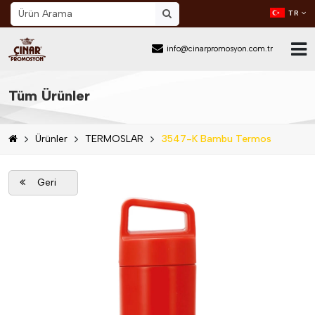
TR
info@cinarpromosyon.com.tr
Ana Sayfa
Tüm Ürünler
Hakkımızda
Ürünler
TERMOSLAR
3547-K Bambu Termos
Sektör
Ürünler
Geri
Mail Order
Katalog İndir
Blog
İletişim