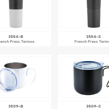
3554-B
3554-S
rench Press Termos
French Press Term
3509-B
3509-S