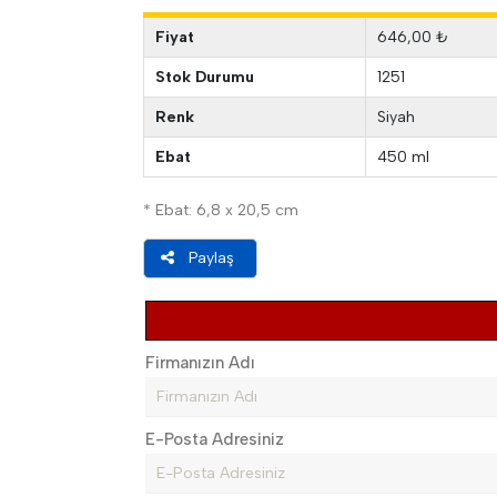
Fiyat
646,00 ₺
Stok Durumu
1251
Renk
Siyah
Ebat
450 ml
* Ebat: 6,8 x 20,5 cm
Paylaş
Firmanızın Adı
E-Posta Adresiniz