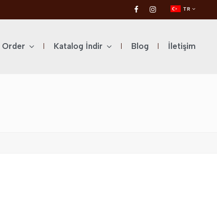
TR
l Order
Katalog İndir
Blog
İletişim