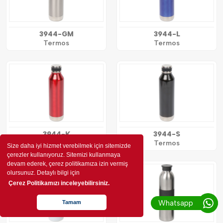
3944-GM
3944-L
Termos
Termos
3944-K
3944-S
Termos
Termos
Size daha iyi hizmet verebilmek için sitemizde
çerezler kullanıyoruz. Sitemizi kullanmaya
devam ederek, çerez politikamıza izin vermiş
olursunuz. Detaylı bilgi için
Çerez Politikamızı inceleyebilirsiniz.
Whatsapp
Tamam