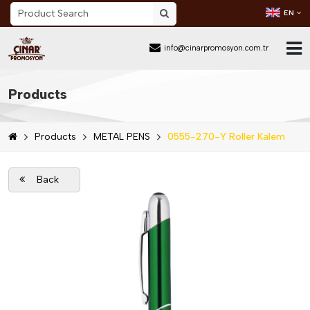
EN
info@cinarpromosyon.com.tr
Home Page
Products
About Us
Products
METAL PENS
0555-270-Y Roller Kalem
Sector
Products
Back
Mail Order
Catalog Download
Blog
Contact