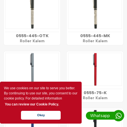
0555-445-OTK
0555-445-MK
Roller Kalem
Roller Kalem
We use cookies on our site to serve you better.
0555-75-FM
0555-75-K
By continuing to use our site, you consent to our
Roller Kalem
Roller Kalem
cookie policy. For detailed information
You can review our Cookie Policy.
Whatsapp
Okey