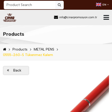
EN
info@cinarpromosyon.com.tr
Home Page
Products
About Us
Products
METAL PENS
Sector
0555-260-S Tükenmez Kalem
Products
Back
Mail Order
Catalog Download
Blog
Contact