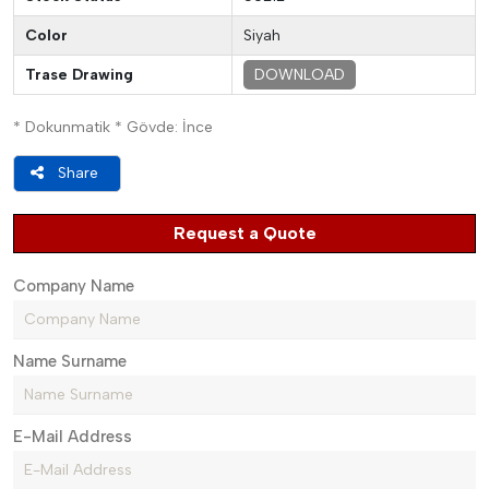
Color
Siyah
Trase Drawing
DOWNLOAD
* Dokunmatik * Gövde: İnce
Share
Request a Quote
Company Name
Name Surname
E-Mail Address