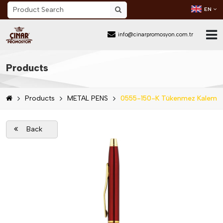
EN
info@cinarpromosyon.com.tr
Home Page
Products
About Us
Products
METAL PENS
0555-150-K Tükenmez Kalem
Sector
Products
Back
Mail Order
Catalog Download
Blog
Contact