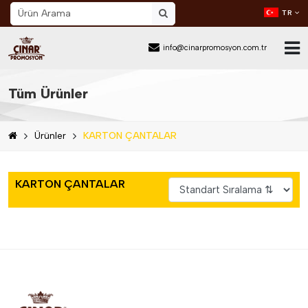
TR
info@cinarpromosyon.com.tr
Ana Sayfa
Tüm Ürünler
Hakkımızda
Ürünler
KARTON ÇANTALAR
Sektör
Ürünler
KARTON ÇANTALAR
Mail Order
Katalog İndir
Blog
İletişim