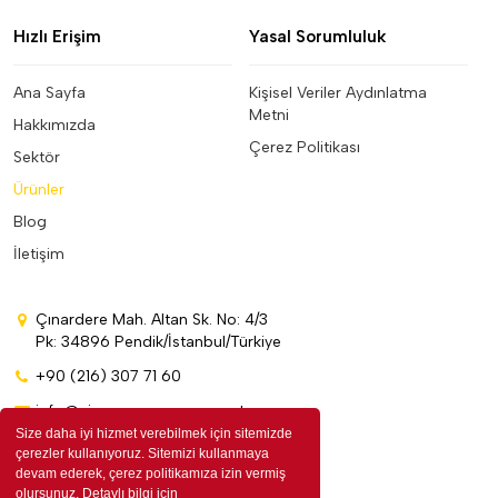
Hızlı Erişim
Yasal Sorumluluk
Ana Sayfa
Kişisel Veriler Aydınlatma
Metni
Hakkımızda
Çerez Politikası
Sektör
Ürünler
Blog
İletişim
Çınardere Mah. Altan Sk. No: 4/3
Pk: 34896 Pendik/İstanbul/Türkiye
+90 (216) 307 71 60
info@cinarpromosyon.com.tr
Size daha iyi hizmet verebilmek için sitemizde
çerezler kullanıyoruz. Sitemizi kullanmaya
devam ederek, çerez politikamıza izin vermiş
olursunuz. Detaylı bilgi için