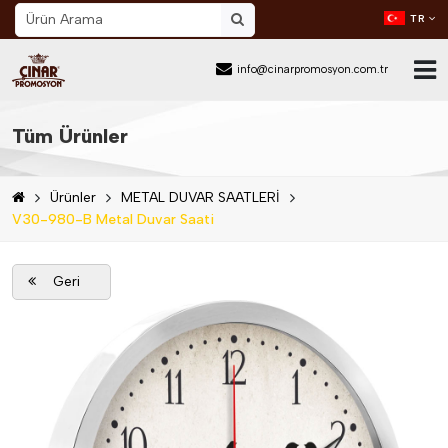
TR
info@cinarpromosyon.com.tr
Ana Sayfa
Tüm Ürünler
Hakkımızda
Ürünler
METAL DUVAR SAATLERİ
Sektör
V30-980-B Metal Duvar Saati
Ürünler
Geri
Mail Order
Katalog İndir
Blog
İletişim