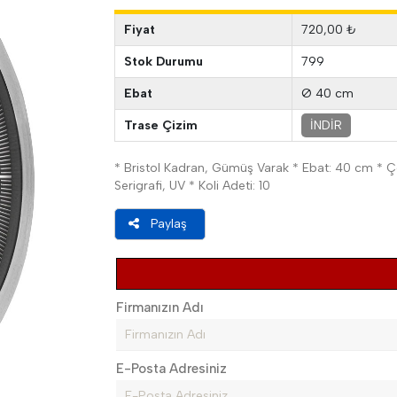
Fiyat
720,00 ₺
Stok Durumu
799
Ebat
Ø 40 cm
Trase Çizim
İNDİR
* Bristol Kadran, Gümüş Varak * Ebat: 40 cm * Ç
Serigrafi, UV * Koli Adeti: 10
Paylaş
Firmanızın Adı
E-Posta Adresiniz