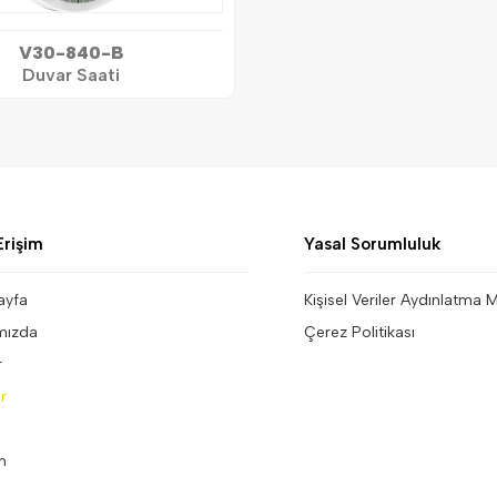
V30-840-B
Duvar Saati
Erişim
Yasal Sorumluluk
ayfa
Kişisel Veriler Aydınlatma 
mızda
Çerez Politikası
r
r
im