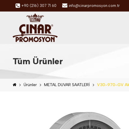
+90 (216) 307 71 60
info@cinarpromosyon.com.tr
Tüm Ürünler
Ürünler
METAL DUVAR SAATLERİ
V30-970-GV Alü