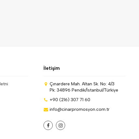
İletişim
Metni
Çınardere Mah. Altan Sk. No: 4/3
Pk: 34896 Pendik/İstanbul/Türkiye
+90 (216) 307 71 60
info@cinarpromosyon.com.tr