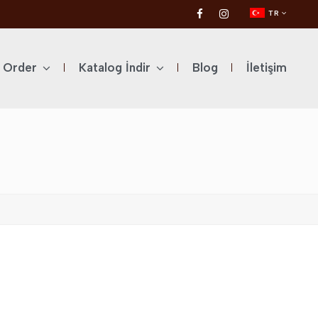
TR
l Order
Katalog İndir
Blog
İletişim