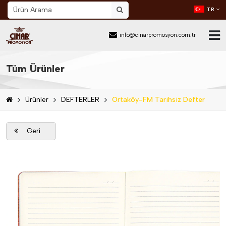
TR
info@cinarpromosyon.com.tr
Ana Sayfa
Tüm Ürünler
Hakkımızda
Ürünler
DEFTERLER
Ortaköy-FM Tarihsiz Defter
Sektör
Ürünler
Geri
Mail Order
Katalog İndir
Blog
İletişim