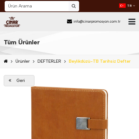
TR
info@cinarpromosyon.com.tr
Ana Sayfa
Tüm Ürünler
Hakkımızda
Ürünler
DEFTERLER
Beylikdüzü-TB Tarihsiz Defter
Sektör
Ürünler
Geri
Mail Order
Katalog İndir
Blog
İletişim