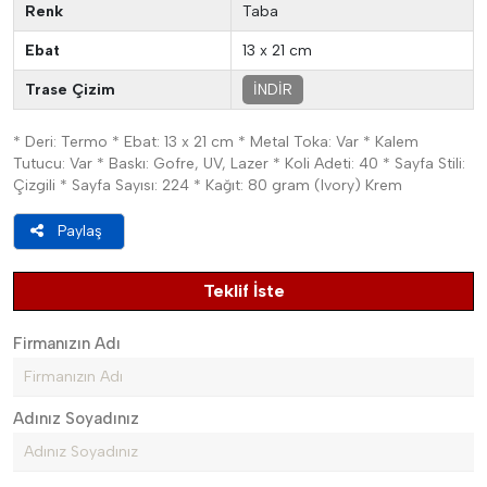
Renk
Taba
Ebat
13 x 21 cm
Trase Çizim
İNDİR
* Deri: Termo * Ebat: 13 x 21 cm * Metal Toka: Var * Kalem
Tutucu: Var * Baskı: Gofre, UV, Lazer * Koli Adeti: 40 * Sayfa Stili:
Çizgili * Sayfa Sayısı: 224 * Kağıt: 80 gram (Ivory) Krem
Paylaş
Teklif İste
Firmanızın Adı
Adınız Soyadınız