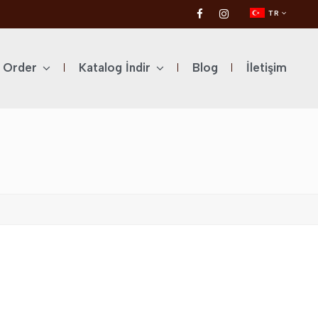
TR
l Order
Katalog İndir
Blog
İletişim