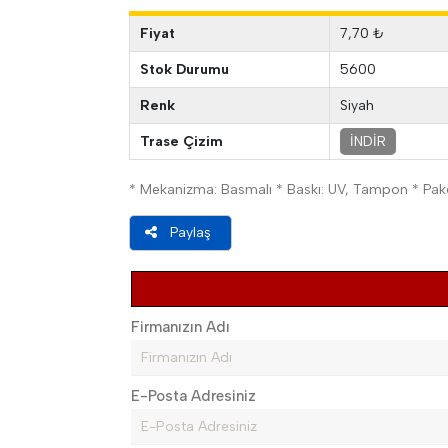
Fiyat
7,70 ₺
Stok Durumu
5600
Renk
Siyah
Trase Çizim
İNDİR
* Mekanizma: Basmalı * Baskı: UV, Tampon * Paket 
Paylaş
Firmanızın Adı
E-Posta Adresiniz