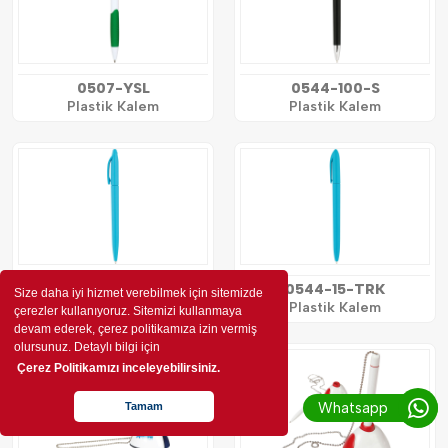
0507-YSL
0544-100-S
Plastik Kalem
Plastik Kalem
0544-10-TRK
0544-15-TRK
Size daha iyi hizmet verebilmek için sitemizde
Plastik Kalem
Plastik Kalem
çerezler kullanıyoruz. Sitemizi kullanmaya
devam ederek, çerez politikamıza izin vermiş
olursunuz. Detaylı bilgi için
Çerez Politikamızı inceleyebilirsiniz.
Whatsapp
Tamam