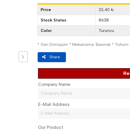
Price
23,40 ₺
Stock Status
8638
Color
Turuncu
* Geri Dönüşüm * Mekanizma: Basmalı * Tohum: 
Share
Re
Company Name
E-Mail Address
Our Product