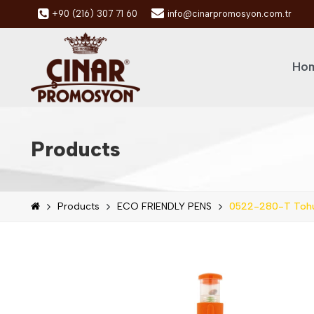
+90 (216) 307 71 60
info@cinarpromosyon.com.tr
Hom
Products
Products
ECO FRIENDLY PENS
0522-280-T Tohu