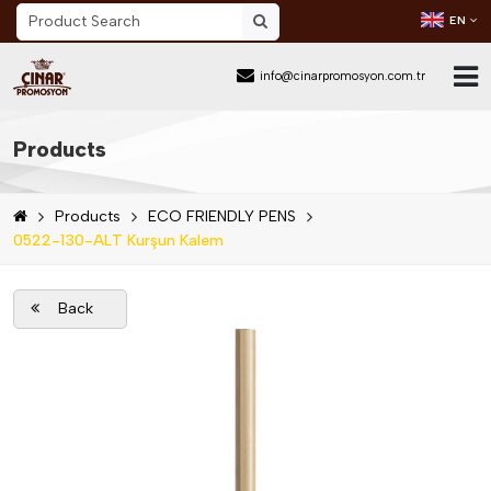
EN
info@cinarpromosyon.com.tr
Home Page
Products
About Us
Products
ECO FRIENDLY PENS
Sector
0522-130-ALT Kurşun Kalem
Products
Back
Mail Order
Catalog Download
Blog
Contact