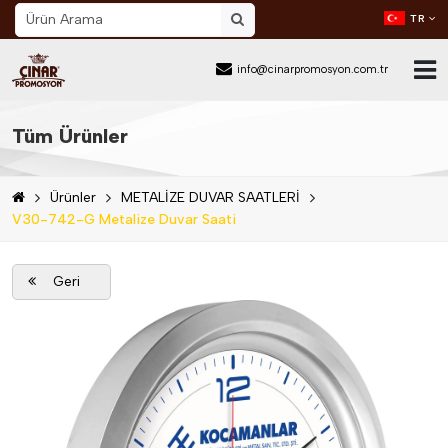
TR
info@cinarpromosyon.com.tr
Ana Sayfa
Tüm Ürünler
Hakkımızda
Ürünler
METALİZE DUVAR SAATLERİ
Sektör
V30-742-G Metalize Duvar Saati
Ürünler
Geri
Mail Order
Katalog İndir
Blog
İletişim