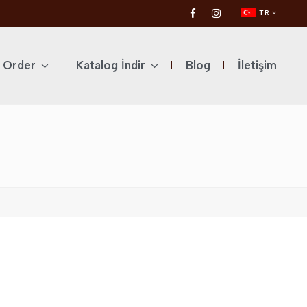
TR
l Order
Katalog İndir
Blog
İletişim