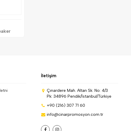
eaker
İletişim
Metni
Çınardere Mah. Altan Sk. No: 4/3
Pk: 34896 Pendik/İstanbul/Türkiye
+90 (216) 307 71 60
info@cinarpromosyon.com.tr