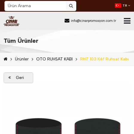
TR
info@cinarpromosyon.com.tr
Ana Sayfa
Tüm Ürünler
Hakkımızda
Ürünler
OTO RUHSAT KABI
RHT 103 Kılıf Ruhsat Kabı
Sektör
Ürünler
Geri
Mail Order
Katalog İndir
Blog
İletişim