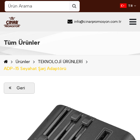
TR
info@cinarpromosyon.com.tr
Ana Sayfa
Tüm Ürünler
Hakkımızda
Ürünler
TEKNOLOJİ ÜRÜNLERİ
Sektör
ADP-15 Seyahat Şarj Adaptörü
Ürünler
Geri
Mail Order
Katalog İndir
Blog
İletişim