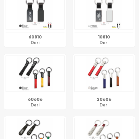
60810
10810
Deri
Deri
60606
20606
Deri
Deri