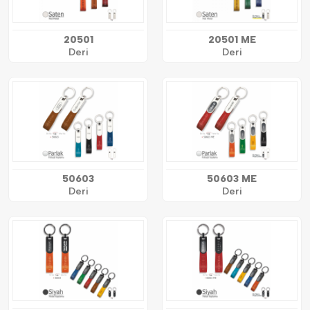
20501
20501 ME
Deri
Deri
50603
50603 ME
Deri
Deri