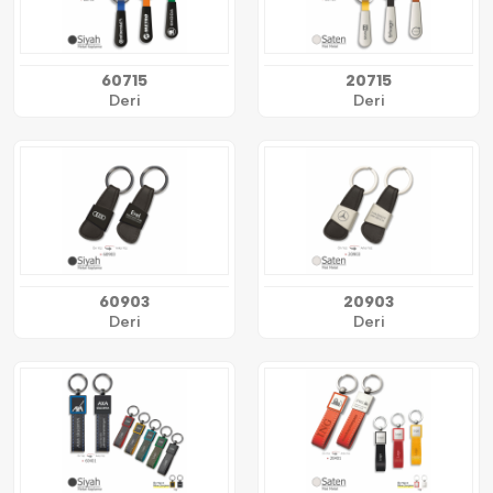
60715
20715
Deri
Deri
60903
20903
Deri
Deri