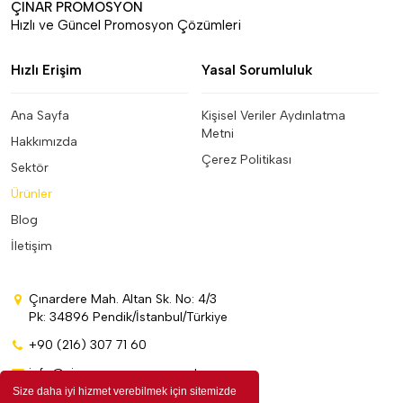
ÇINAR PROMOSYON
Hızlı ve Güncel Promosyon Çözümleri
Hızlı Erişim
Yasal Sorumluluk
Ana Sayfa
Kişisel Veriler Aydınlatma
Metni
Hakkımızda
Çerez Politikası
Sektör
Ürünler
Blog
İletişim
Çınardere Mah. Altan Sk. No: 4/3
Pk: 34896 Pendik/İstanbul/Türkiye
+90 (216) 307 71 60
info@cinarpromosyon.com.tr
Size daha iyi hizmet verebilmek için sitemizde