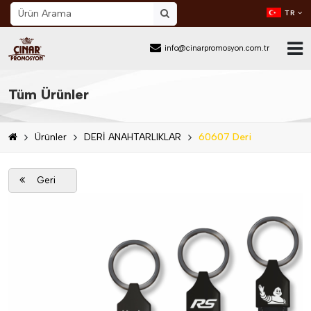
TR
info@cinarpromosyon.com.tr
Ana Sayfa
Tüm Ürünler
Hakkımızda
Ürünler
DERİ ANAHTARLIKLAR
60607 Deri
Sektör
Ürünler
Geri
Mail Order
Katalog İndir
Blog
İletişim