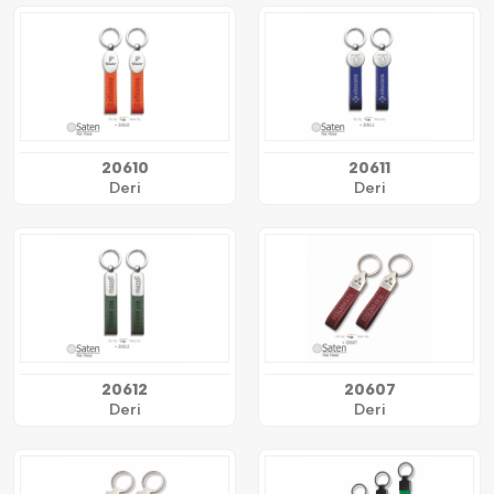
20610
20611
Deri
Deri
20612
20607
Deri
Deri