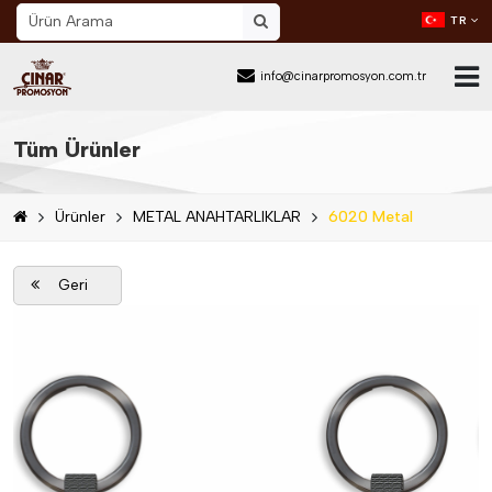
TR
info@cinarpromosyon.com.tr
Ana Sayfa
Tüm Ürünler
Hakkımızda
Ürünler
METAL ANAHTARLIKLAR
6020 Metal
Sektör
Ürünler
Geri
Mail Order
Katalog İndir
Blog
İletişim