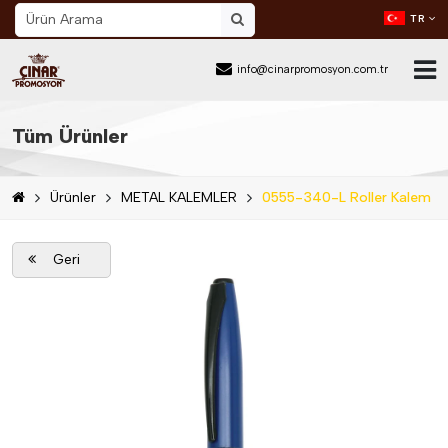
TR
info@cinarpromosyon.com.tr
Ana Sayfa
Tüm Ürünler
Hakkımızda
Ürünler
METAL KALEMLER
0555-340-L Roller Kalem
Sektör
Ürünler
Geri
Mail Order
Katalog İndir
Blog
İletişim