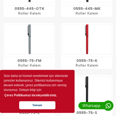
0555-445-OTK
0555-445-MK
Roller Kalem
Roller Kalem
0555-75-FM
0555-75-K
Roller Kalem
Roller Kalem
Size daha iyi hizmet verebilmek için sitemizde
çerezler kullanıyoruz. Sitemizi kullanmaya
devam ederek, çerez politikamıza izin vermiş
olursunuz. Detaylı bilgi için
Çerez Politikamızı inceleyebilirsiniz.
Whatsapp
Tamam
0555-75-L
0555-75-S