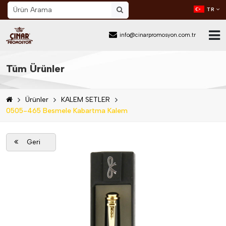
TR
info@cinarpromosyon.com.tr
Ana Sayfa
Tüm Ürünler
Hakkımızda
Ürünler
KALEM SETLER
Sektör
0505-465 Besmele Kabartma Kalem
Ürünler
Geri
Mail Order
Katalog İndir
Blog
İletişim