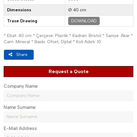
Dimensions
Ø 40 cm
Trase Drawing
DOWNLOAD
* Ebat: 40 cm * Çerçeve: Plastik * Kadran: Bristol * Saniye: Akar *
Cam: Mineral * Baskı: Ofset, Dijital * Koli Adeti: 10
Share
Request a Quote
Company Name
Name Surname
E-Mail Address