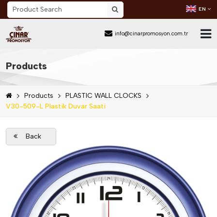
EN
info@cinarpromosyon.com.tr
Home Page
Products
About Us
Products
PLASTIC WALL CLOCKS
Sector
V30-509-L Plastik Duvar Saati
Products
Back
Mail Order
Catalog Download
Blog
Contact