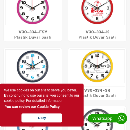
V30-334-FSY
V30-334-K
Plastik Duvar Saati
Plastik Duvar Saati
V30-334-L
V30-334-SR
We use cookies on our site to serve you better.
Plastik Duvar Saati
Plastik Duvar Saati
By continuing to use our site, you consent to our
cookie policy. For detailed information
You can review our Cookie Policy.
Whatsapp
Okey