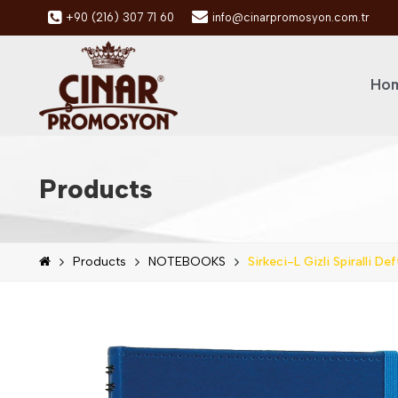
+90 (216) 307 71 60
info@cinarpromosyon.com.tr
Hom
Products
Products
NOTEBOOKS
Sirkeci-L Gizli Spiralli Def