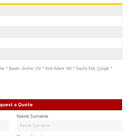
r * Baskı: Gofre, UV * Koli Adeti: 40 * Sayfa Stili: Çizgili *
quest a Quote
Name Surname