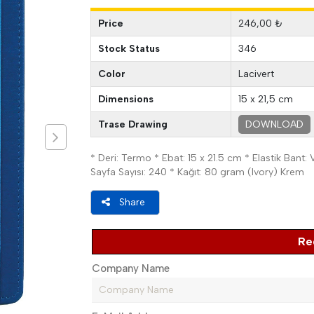
Price
246,00 ₺
Stock Status
346
Color
Lacivert
Dimensions
15 x 21,5 cm
Trase Drawing
DOWNLOAD
* Deri: Termo * Ebat: 15 x 21.5 cm * Elastik Bant: Va
Sayfa Sayısı: 240 * Kağıt: 80 gram (Ivory) Krem
Share
Re
Company Name