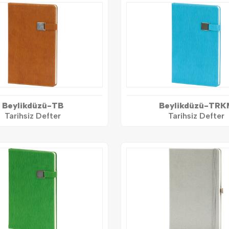
Beylikdüzü-TB
Beylikdüzü-TRK
Tarihsiz Defter
Tarihsiz Defter