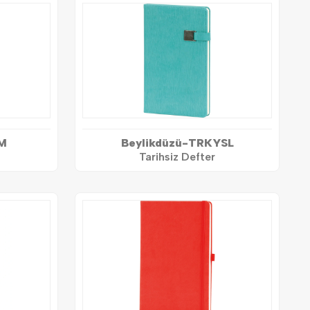
M
Beylikdüzü-TRKYSL
Tarihsiz Defter