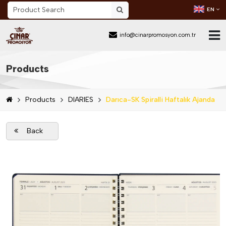
EN
info@cinarpromosyon.com.tr
Home Page
Products
About Us
Products
DIARIES
Darıca-SK Spiralli Haftalık Ajanda
Sector
Products
Back
Mail Order
Catalog Download
Blog
Contact