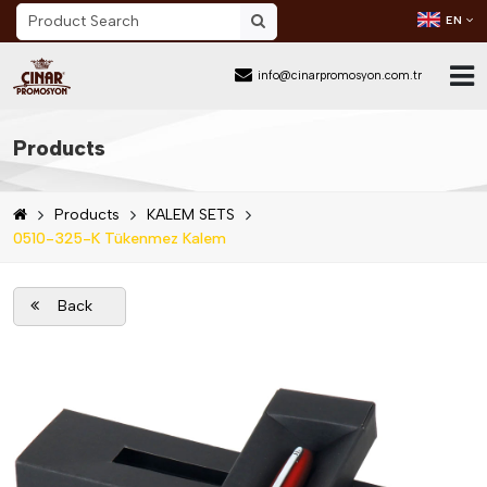
EN
info@cinarpromosyon.com.tr
Home Page
Products
About Us
Products
KALEM SETS
Sector
0510-325-K Tükenmez Kalem
Products
Back
Mail Order
Catalog Download
Blog
Contact