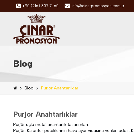
+90 (216) 307 71 60
info@cinarpromosyon.com.tr
Blog
Blog
Purjor Anahtarlıklar
Purjor Anahtarlıklar
Purjör uçlu metal anahtarlık tasarımları.
Purjör: Kalorifer peteklerinin hava ayar vidasına verilen addır. K