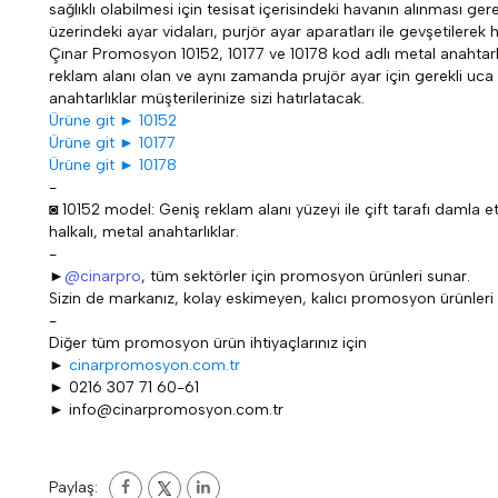
sağlıklı olabilmesi için tesisat içerisindeki havanın alınması gere
üzerindeki ayar vidaları, purjör ayar aparatları ile gevşetilerek h
Çınar Promosyon 10152, 10177 ve 10178 kod adlı metal anahtarlık
reklam alanı olan ve aynı zamanda prujör ayar için gerekli u
anahtarlıklar müşterilerinize sizi hatırlatacak.
Ürüne git ► 10152
Ürüne git ► 10177
Ürüne git ► 10178
-
◙ 10152 model: Geniş reklam alanı yüzeyi ile çift tarafı damla etik
halkalı, metal anahtarlıklar.
-
►
@cinarpro
, tüm sektörler için promosyon ürünleri sunar.
Sizin de markanız, kolay eskimeyen, kalıcı promosyon ürünleri ile 
-
Diğer tüm promosyon ürün ihtiyaçlarınız için
►
cinarpromosyon.com.tr
► 0216 307 71 60-61
► info@cinarpromosyon.com.tr
Paylaş: