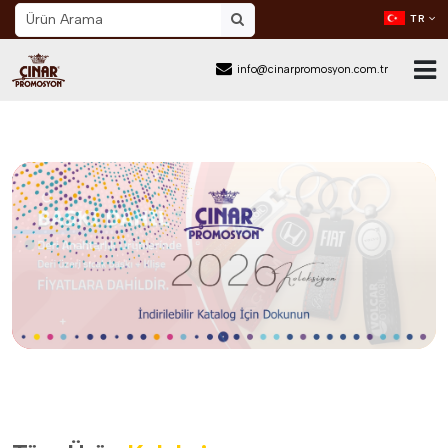
TR
info@cinarpromosyon.com.tr
Ana Sayfa
Hakkımızda
Sektör
Ürünler
Mail Order
Katalog İndir
Blog
İletişim