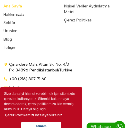
Ana Sayfa
Kişisel Veriler Aydınlatma
Metni
Hakkımızda
Çerez Politikası
Sektör
Ürünler
Blog
İletişim
Çınardere Mah. Altan Sk. No: 4/3
Pk: 34896 Pendik/İstanbul/Türkiye
+90 (216) 307 71 60
info@cinarpromosyon.com.tr
Size daha iyi hizmet verebilmek için sitemizde
çerezler kullanıyoruz. Sitemizi kullanmaya
devam ederek, çerez politikamıza izin vermiş
olursunuz. Detaylı bilgi için
Çerez Politikamızı inceleyebilirsiniz.
Whatsapp
Tamam